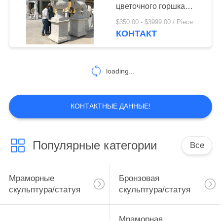
цветочного горшка
римские вручают
$350.00 - $3999.00 / Piece MOQ:1
высекаенное
КОНТАКТ
42
украшение сада
Бронзовая
животная
loading...
скульптура
КОНТАКТНЫЕ ДАННЫЕ!
32
Популярные категории
Все
Мраморный
фонтан
Мраморные
Бронзовая
скульптура/статуя
скульптура/статуя
Мраморная