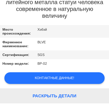
КАЧЕСТВА
литейного металла статуи человека
современное в натуральную
величину
КАРТА
САЙТА
Место
Хэбэй
происхождения:
PRIVACY
Фирменное
BLVE
наименование:
POLICY
Сертификация:
SGS
Номер модели:
BP-02
КОНТАКТНЫЕ ДАННЫЕ!
РАСКРЫТЬ ДЕТАЛИ