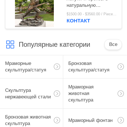
натуральную
величину,
$1500.00 - $3560.00 / Piece MOQ:1
металлическая
КОНТАКТ
отливка, скульптура
штурмующего бойца,
наружное украшение
Популярные категории
Все
Мраморные
Бронзовая
скульптура/статуя
скульптура/статуя
Мраморная
Скульптура
животная
нержавеющей стали
скульптура
Бронзовая животная
Мраморный фонтан
скульптура