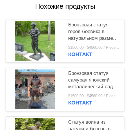
Похожие продукты
Бронзовая статуя
героя-боевика в
натуральном размере
Мученики кладбище
$1500.00 - $4560.00 / Piece MOQ:1
Памятник воину
КОНТАКТ
памятник скульптура
декоративная на
открытом воздухе
Бронзовая статуя
самурая японский
металлический сад
мемориальные
$1500.00 - $4560.00 / Piece MOQ:1
скульптуры наружное
КОНТАКТ
украшение на заказ
Статуя воина из
латуни и бронзы в