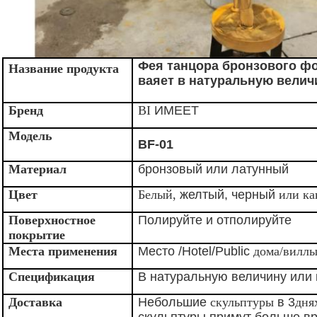
Фея танцора бронзового фо
Название продукта
ваяет в натуральную велич
Бренд
BI
ИМЕЕТ
Модель
BF-01
Материал
бронзовый или латунный
Цвет
Белый,
желтый, черный
или ка
Поверхностное
Полируйте и отполируйте
покрытие
Места применения
Место /Hotel/Public
дома/виллы
Спецификация
В натуральную величину или 
Доставка
Небольшие
скульптуры
в 3
дня
скульптуры примут больше в