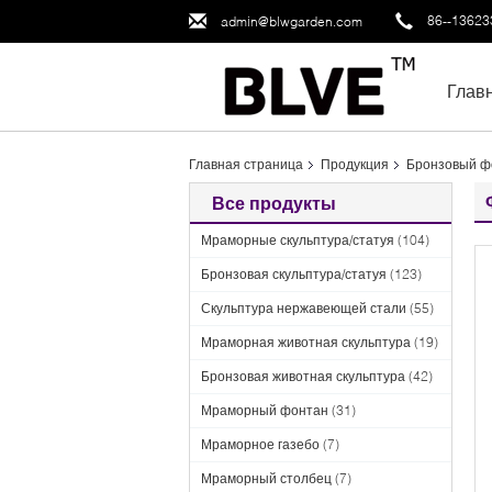
86--1362
admin@blwgarden.com
Глав
Главная страница
Продукция
Бронзовый ф
Все продукты
Мраморные скульптура/статуя
(104)
Бронзовая скульптура/статуя
(123)
Скульптура нержавеющей стали
(55)
Мраморная животная скульптура
(19)
Бронзовая животная скульптура
(42)
Мраморный фонтан
(31)
Мраморное газебо
(7)
Мраморный столбец
(7)