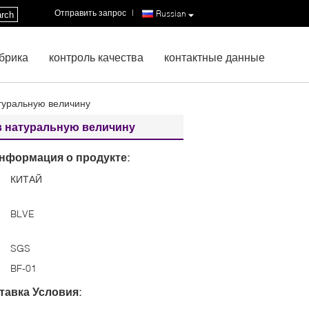
Отправить запрос
|
Russian
rch
брика
контроль качества
контактные данные
туральную величину
 в натуральную величину
нформация о продукте:
КИТАЙ
:
BLVE
SGS
BF-01
тавка Условия: