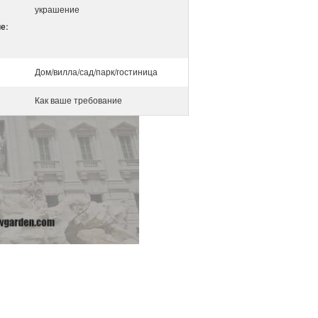
украшение
е:
Дом/вилла/сад/парк/гостиница
Как ваше требование