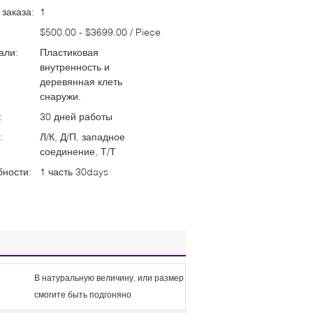
заказа:
1
$500.00 - $3699.00 / Piece
али:
Пластиковая
внутренность и
деревянная клеть
снаружи.
:
30 дней работы
:
Л/К, Д/П, западное
соединение, Т/Т
бности:
1 часть 30days
В натуральную величину, или размер
смогите быть подгоняно