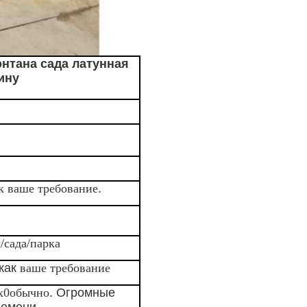
нтана сада латунная
ину
к ваше требование
.
/сада/парка
как
ваше требование
х0обычно
. Огромные
ремени.