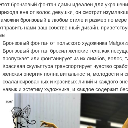
Этот бронзовый фонтан дамы идеален для украшения
приходя вне от волос девушки, он смотрит изумля
таможни бронзовый в любом стиле и размер по мере т
отправить нами ваш собственный дизайн, приветствуе
мы.
Бронзовый фонтан от польского художника Małgorz
Бронзовый фонтан бросил женские тела как несуща
пропускает или фонтанирует из их лимбов, волос, 
Красивая скульптура транспортирует чувство срабо
женская энергия полна витальности, молодости и с
сбалансированных и красивых линий и каждого эне
навык и эстетику художника, и каждое содержит бе