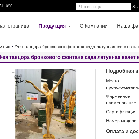
3311096
Sea
ная страница
Продукция
О Компании
Наша фа
Фея танцора бронзового фонтана сада латунная ваяет в на
онтан
Фея танцора бронзового фонтана сада латунная ваяет
Подробная и
Место
происхождения
Фирменное
наименование:
Сертификация:
Номер модели:
Оплата и дос