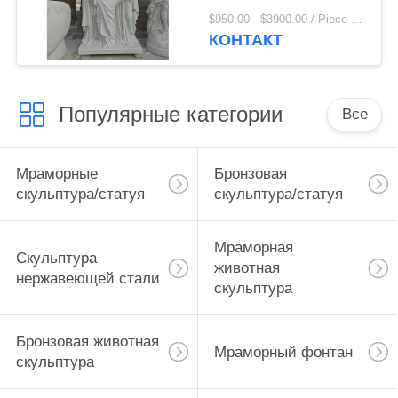
натуральную
$950.00 - $3900.00 / Piece MOQ:1
величину Иисус
КОНТАКТ
Мария Святой Иосиф
Статуи Религиозные
фигуры Украшение
Популярные категории
церкви
Все
Мраморные
Бронзовая
скульптура/статуя
скульптура/статуя
Мраморная
Скульптура
животная
нержавеющей стали
скульптура
Бронзовая животная
Мраморный фонтан
скульптура