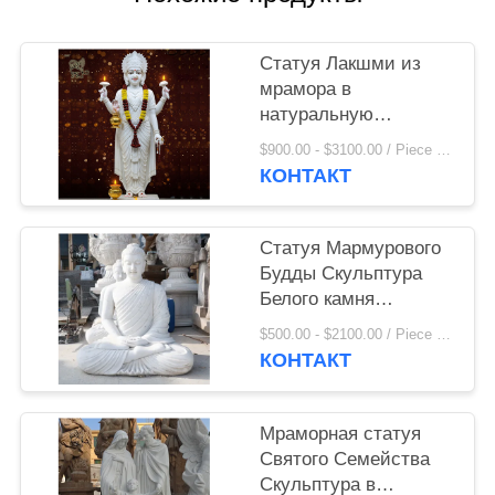
Статуя Лакшми из
мрамора в
натуральную
величину, фигура
$900.00 - $3100.00 / Piece MOQ:1
индуистского бога,
КОНТАКТ
религиозная
скульптура богини из
Индии, украшение
Статуя Мармурового
для дома
Будды Скульптура
Белого камня
Буддийские садовые
$500.00 - $2100.00 / Piece MOQ:1
статуи в натуральном
КОНТАКТ
размере Ручной
резьбы
Мраморная статуя
Святого Семейства
Скульптура в