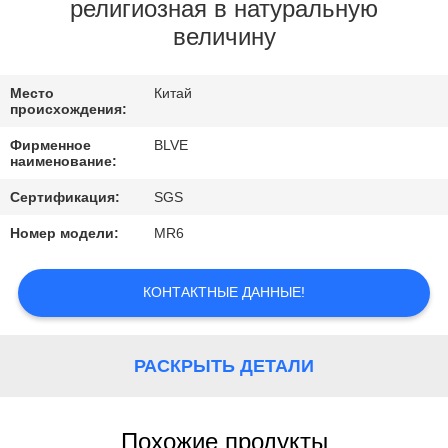
КАЧЕСТВА
религиозная в натуральную
величину
КАРТА
Место
Китай
САЙТА
происхождения:
Фирменное
BLVE
PRIVACY
наименование:
POLICY
Сертификация:
SGS
Номер модели:
MR6
КОНТАКТНЫЕ ДАННЫЕ!
РАСКРЫТЬ ДЕТАЛИ
Похожие продукты