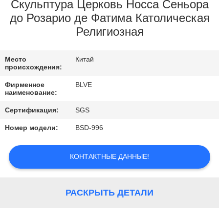
КАЧЕСТВА
Скульптура Церковь Носса Сеньора
до Розарио де Фатима Католическая
Религиозная
КАРТА
САЙТА
Место
Китай
происхождения:
PRIVACY
Фирменное
BLVE
наименование:
POLICY
Сертификация:
SGS
Номер модели:
BSD-996
КОНТАКТНЫЕ ДАННЫЕ!
РАСКРЫТЬ ДЕТАЛИ