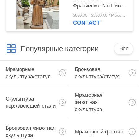
Франческо Сан Пио
Христианское
$850.00 - $3500.00 / Piece MOQ:1
религиозное
CONTACT
украшение
Популярные категории
Все
Мраморные
Бронзовая
скульптура/статуя
скульптура/статуя
Мраморная
Скульптура
животная
нержавеющей стали
скульптура
Бронзовая животная
Мраморный фонтан
скульптура