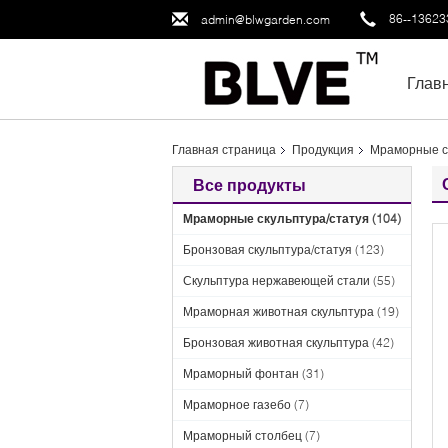
86--1362
admin@blwgarden.com
Глав
Главная страница
Продукция
Мраморные с
Все продукты
Мраморные скульптура/статуя
(104)
Бронзовая скульптура/статуя
(123)
Скульптура нержавеющей стали
(55)
Мраморная животная скульптура
(19)
Бронзовая животная скульптура
(42)
Мраморный фонтан
(31)
Мраморное газебо
(7)
Мраморный столбец
(7)