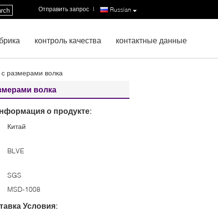
Отправить запрос
|
Russian
rch
брика
контроль качества
контактные данные
 с размерами волка
азмерами волка
нформация о продукте:
Китай
:
BLVE
SGS
MSD-1008
тавка Условия: