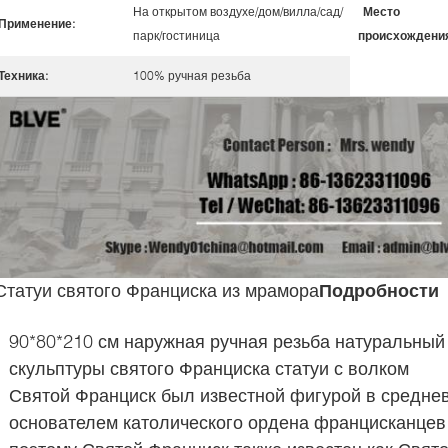
На открытом воздухе/дом/вилла/сад/
Место
Применение:
парк/гостиница
происхождени
Техника:
100% ручная резьба
Статуи святого Франциска из мрамора
Подробности
90*80*210 см наружная ручная резьба натуральны
скульптуры святого Франциска статуи с волком
Святой Франциск был известной фигурой в средне
основателем католического ордена францисканцев 