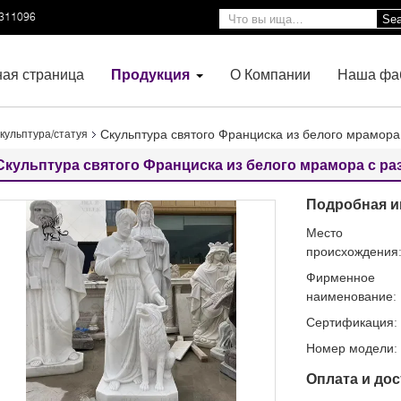
3311096
Sea
ная страница
Продукция
О Компании
Наша фа
Скульптура святого Франциска из белого мрамора
кульптура/статуя
Скульптура святого Франциска из белого мрамора с р
Подробная и
Место
происхождения
Фирменное
наименование:
Сертификация:
Номер модели:
Оплата и дос