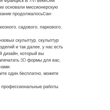
ой Франциск.В XVI векеОни
кже основали миссионерскую
звание продолжалосьСан-
иозного, садового, паркового,
нзовых скульптур, скульптур
делий и так далее, у нас есть
й дизайн, который вы
апечатать 3D формы для вас,
нами.
чите один бесплатно, можете
е профессиональные работы.