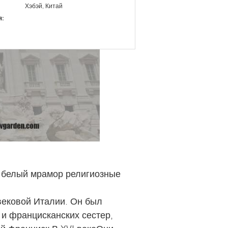
Хэбэй, Китай
я:
й белый мрамор религиозные
вековой Италии. Он был
и францисканских сестер,