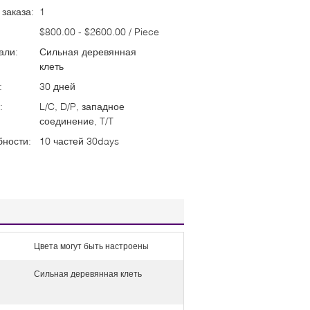
заказа:
1
$800.00 - $2600.00 / Piece
али:
Сильная деревянная
клеть
:
30 дней
:
L/C, D/P, западное
соединение, T/T
бности:
10 частей 30days
Цвета могут быть настроены
Сильная деревянная клеть