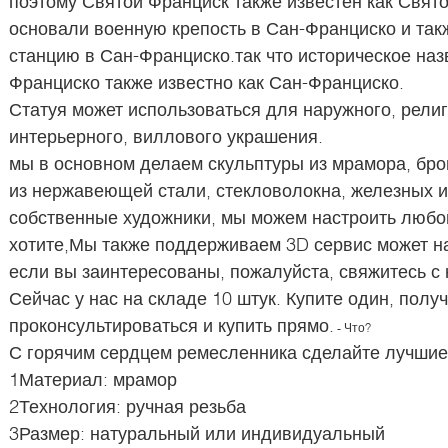
поэтому Святой Франциск также известен как Свят
основали военную крепость в Сан-Франциско и та
станцию в Сан-Франциско.так что историческое на
Франциско также известно как Сан-Франциско.
Статуя может использоваться для наружного, религ
интерьерного, виллового украшения.
мы в основном делаем скульптуры из мрамора, бро
из нержавеющей стали, стекловолокна, железных из
собственные художники, мы можем настроить любо
хотите,Мы также поддерживаем 3D сервис может н
если вы заинтересованы, пожалуйста, свяжитесь с 
Сейчас у нас на складе 10 штук. Купите один, полу
проконсультироваться и купить прямо.
- Что?
С горячим сердцем ремесленника сделайте лучши
1Материал: мрамор
2Технология: ручная резьба
3Размер: натуральный или индивидуальный