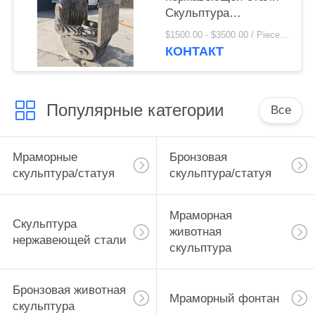
оформление
Скульптура
невидимого рабочего
$1500.00 - $3500.00 / Piece MOQ:1
Человека Зеркало
КОНТАКТ
Полированное Живое
Размер Современное
искусство
Популярные категории
Абстрактное На заказ
Все
Мраморные
Бронзовая
скульптура/статуя
скульптура/статуя
Мраморная
Скульптура
животная
нержавеющей стали
скульптура
Бронзовая животная
Мраморный фонтан
скульптура