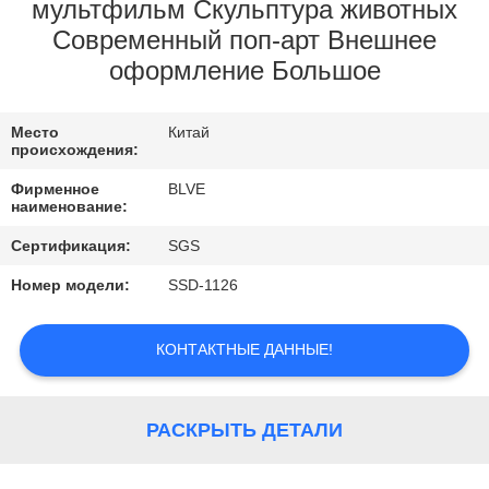
КАЧЕСТВА
мультфильм Скульптура животных
Современный поп-арт Внешнее
оформление Большое
КАРТА
САЙТА
Место
Китай
происхождения:
PRIVACY
Фирменное
BLVE
наименование:
POLICY
Сертификация:
SGS
Номер модели:
SSD-1126
КОНТАКТНЫЕ ДАННЫЕ!
РАСКРЫТЬ ДЕТАЛИ