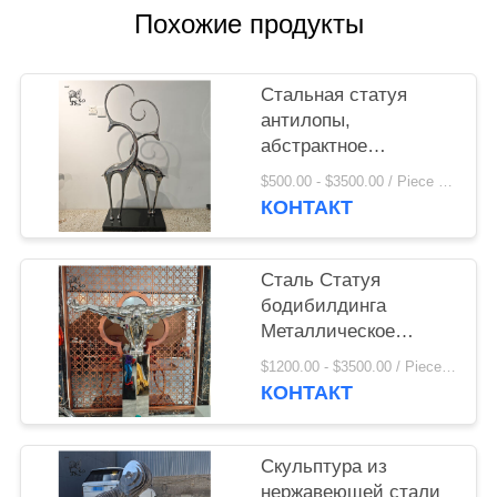
Похожие продукты
Стальная статуя
антилопы,
абстрактное
искусство,
$500.00 - $3500.00 / Piece MOQ:1
зеркальная
КОНТАКТ
металлическая
овечка, украшение,
роскошный домашний
Сталь Статуя
декор, отель, вилла
бодибилдинга
Металлическое
зеркало Мускульная
$1200.00 - $3500.00 / Piece MOQ:1
скульптура Мужчина
КОНТАКТ
Современное
абстрактное
искусство Гостиница
Скульптура из
Домашнее
нержавеющей стали