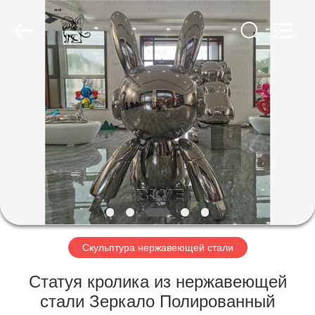
Sculpture
Co.,
Ltd..
All
Rights
Reserved.
Developed
by
ДОМ
ECER
ПРОДУКТЫ
О
НАС
ПУТЕШЕСТВИЕ
ФАБРИКИ
Скульптура нержавеющей стали
Статуя кролика из нержавеющей
ПРОВЕРКА
стали Зеркало Полированный