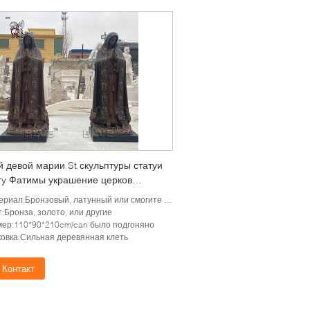
й девой марии St скульптуры статуи
ry Фатимы украшение церков
овых в натуральную величину
иал:Бронзовый, латунный или смогите быть подгоняно
иозное
:Бронза, золото, или другие
мер:110*90*210cm/can было подгоняно
ковка:Сильная деревянная клеть
Контакт