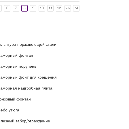
6
7
8
9
10
11
12
>>
>|
ульптура нержавеющей стали
аморный фонтан
аморный поручень
аморный фонт для крещения
аморная надгробная плита
онзовый фонтан
зебо утюга
лезный забор/ограждение