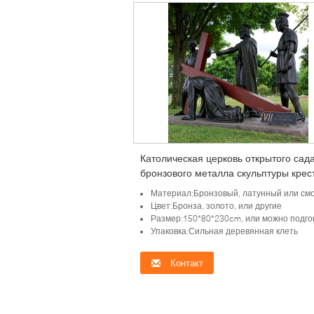
Католическая церковь открытого сад
бронзового металла скульптуры крес
пути статуи 14 распятия Иисуса
Материал:Бронзовый, латунный или смогите быть по
религиозная
Цвет:Бронза, золото, или другие
Размер:150*80*230cm, или можно подго
Упаковка:Сильная деревянная клеть
Контакт