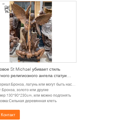
овое St Michael убивает стиль
тного религиозного ангела статуи
гела металла скульптуры дьявола
риал:Бронза, латунь или могут быть настроены
ой западный
:Бронза, золото или другие
мер:130*90*230cm, или можно подгонять
ковка:Сильная деревянная клеть
Контакт