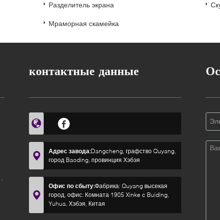
Разделитель экрана
Ск
Мраморная скамейка
контактные данные
Ос
Адрес завода:
Dangcheng, графство Quyang,
город Baoding, провинция Хэбэя
Офис по сбыту:
Фабрика: Quyang высекая
город, офис: Комната 1905 Xinke c Buiding,
Yuhua, Хэбэя, Китая