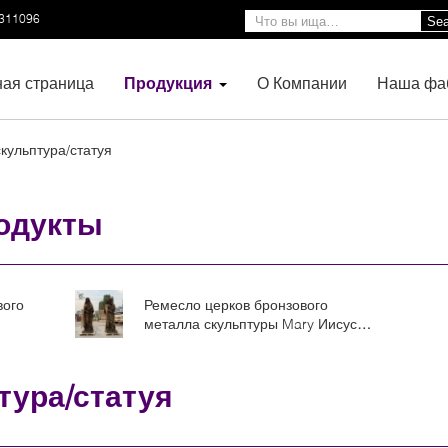
3311096
Sea
ная страница
Продукция
О Компании
Наша фа
кульптура/статуя
одукты
вого
Ремесло церков бронзового
металла скульптуры Mary Иисуса
 дамы
матери статуи девой марии в
o
натуральную величину латунного
религиозное на открытом воздухе
тура/статуя