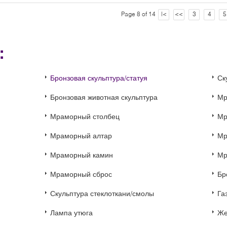
Page 8 of 14
|<
<<
3
4
5
и：
Бронзовая скульптура/статуя
Ск
Бронзовая животная скульптура
Мр
Мраморный столбец
Мр
Мраморный алтар
Мр
Мраморный камин
Мр
Мраморный сброс
Бр
Скульптура стеклоткани/смолы
Га
Лампа утюга
Же