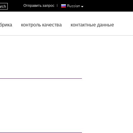
Отправить запрос
|
Russian
rch
брика
контроль качества
контактные данные