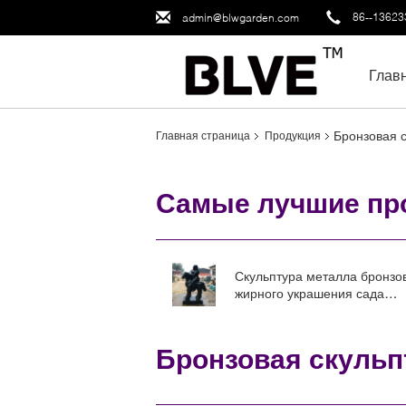
86--1362
admin@blwgarden.com
Глав
Бронзовая с
Главная страница
Продукция
Самые лучшие пр
Скульптура металла бронзо
жирного украшения сада
верховой лошади женщины
Скульптуры Фернандо Boter
Статуи известная
Бронзовая скульп