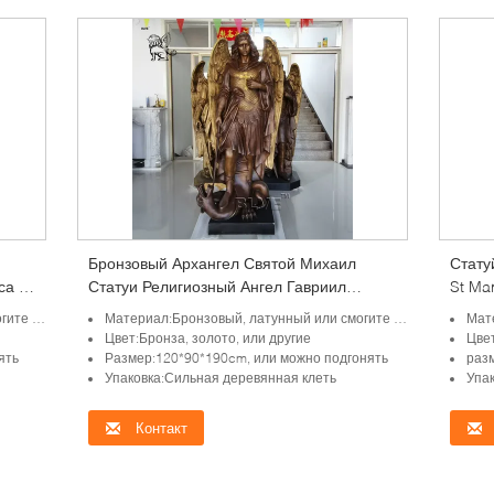
Бронзовый Архангел Святой Михаил
Стату
са в
Статуи Религиозный Ангел Гавриил
St Ma
на
Скульптура Святая Библия Открытый В
бронз
дгоняно
Материал:Бронзовый, латунный или смогите быть подгоняно
Матер
натуральную величину
религ
Цвет:Бронза, золото, или другие
Цвет
ять
Размер:120*90*190cm, или можно подгонять
раз
Упаковка:Сильная деревянная клеть
Упа
Контакт