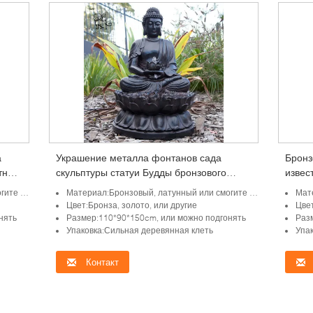
а
Украшение металла фонтанов сада
Бронз
тного
скульптуры статуи Будды бронзового
извес
фонтана Будды в натуральную величину
Архан
дгоняно
Материал:Бронзовый, латунный или смогите быть подгоняно
Мате
сидя на открытом воздухе
больш
Цвет:Бронза, золото, или другие
Цвет
нять
Размер:110*90*150cm, или можно подгонять
Раз
Упаковка:Сильная деревянная клеть
Упа
Контакт