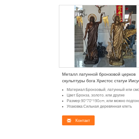
Металл латунной бронзовой церков
скульптуры бога Христос статуи Иису
натуральную величину религиозный 
Материал:Бронзовый, латунный или смогите быть по
открытом воздухе
Цвет:Бронза, золото, или другие
Размер:90*70*190cm, или можно подгон
Упаковка:Сильная деревянная клеть
Контакт