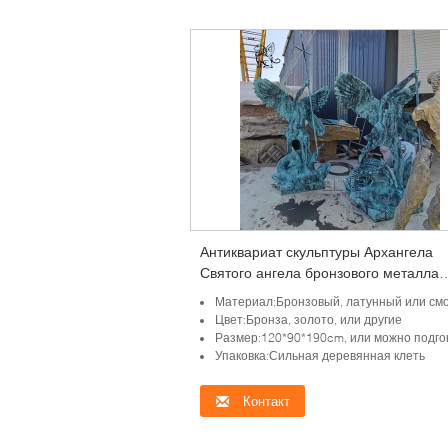
Антиквариат скульптуры Архангела
Святого ангела бронзового металла
статуй St Michael в натуральную вел
Материал:Бронзовый, латунный или смогите быть по
религиозный на открытом воздухе
Цвет:Бронза, золото, или другие
Размер:120*90*190cm, или можно подго
Упаковка:Сильная деревянная клеть
Контакт