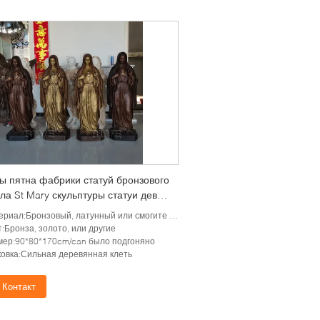
ы пятна фабрики статуй бронзового
ла St Mary скульптуры статуи девой
 в натуральную величину
иал:Бронзовый, латунный или смогите быть подгоняно
ического религиозные
:Бронза, золото, или другие
мер:90*80*170cm/can было подгоняно
ковка:Сильная деревянная клеть
Контакт