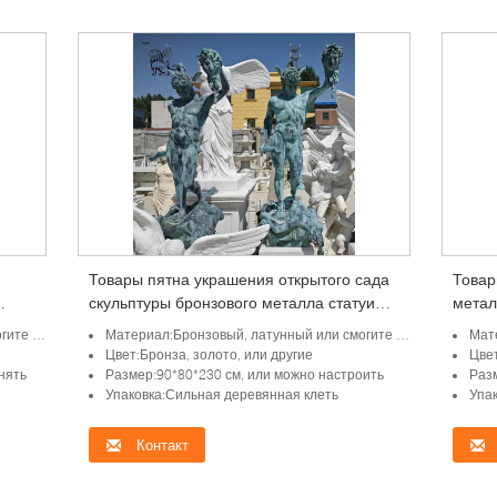
Товары пятна украшения открытого сада
Товар
скульптуры бронзового металла статуи
метал
ичину
Медузы Perseus в натуральную величину
марии
дгоняно
Материал:Бронзовый, латунный или смогите быть подгоняно
Матер
греческие
катол
Цвет:Бронза, золото, или другие
Цвет
нять
Размер:90*80*230 см, или можно настроить
Раз
Упаковка:Сильная деревянная клеть
Упа
Контакт