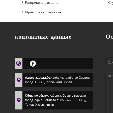
Разделитель экрана
Ск
Мраморная скамейка
контактные данные
Ос
Адрес завода:
Dangcheng, графство Quyang,
город Baoding, провинция Хэбэя
Офис по сбыту:
Фабрика: Quyang высекая
город, офис: Комната 1905 Xinke c Buiding,
Yuhua, Хэбэя, Китая