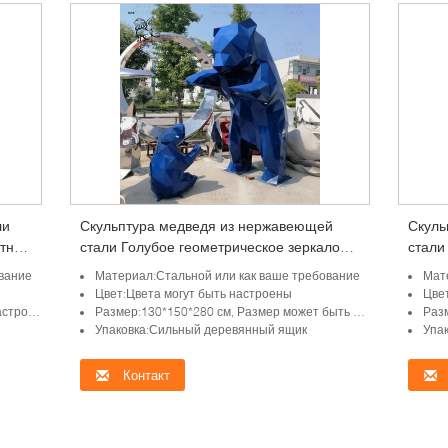
ли
Скульптура медведя из нержавеющей
Скуль
отный
стали Голубое геометрическое зеркало
стали
Металлическая статуя животного
тела 
вание
Материал:Стальной или как ваше требование
Мат
Современное искусство Внешний сад
Домаш
Цвет:Цвета могут быть настроены
Цве
роить
Размер:130*150*280 см, Размер может быть настроен
Раз
Упаковка:Сильный деревянный ящик
Упа
Контакт