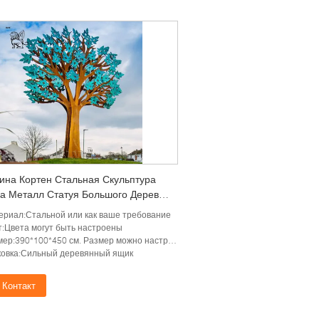
ина Кортен Стальная Скульптура
а Металл Статуя Большого Дерева
менное Искусство Абстрактное На
ериал:Стальной или как ваше требование
 Красивое Большое
т:Цвета могут быть настроены
ер:390*100*450 см. Размер можно настроить
ковка:Сильный деревянный ящик
Контакт