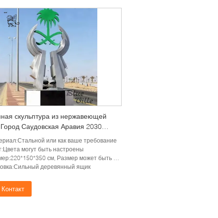
ная скульптура из нержавеющей
 Город Саудовская Аравия 2030
ее здание города Металлическая
ериал:Стальной или как ваше требование
я гиганта На открытом воздухе
т:Цвета могут быть настроены
шая
ер:220*150*350 см, Размер может быть настроен
ковка:Сильный деревянный ящик
Контакт