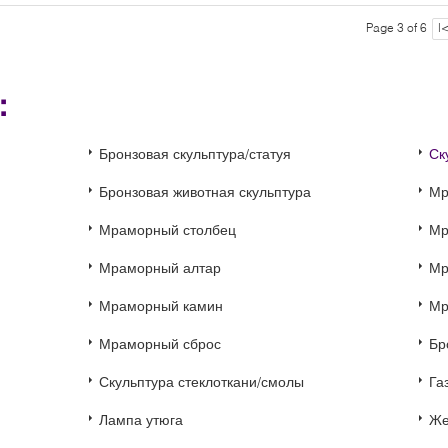
Page 3 of 6
|
и：
Бронзовая скульптура/статуя
Ск
Бронзовая животная скульптура
Мр
Мраморный столбец
Мр
Мраморный алтар
Мр
Мраморный камин
Мр
Мраморный сброс
Бр
Скульптура стеклоткани/смолы
Га
Лампа утюга
Же