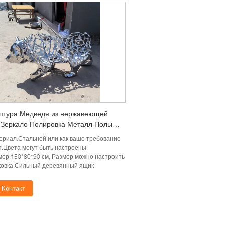
птура Медведя из нержавеющей
 Зеркало Полировка Металл Полые
Животные Абстрактное искусство
ериал:Стальной или как ваше требование
нее убранство Модерн
т:Цвета могут быть настроены
мер:150*80*90 см, Размер можно настроить
ковка:Сильный деревянный ящик
Контакт