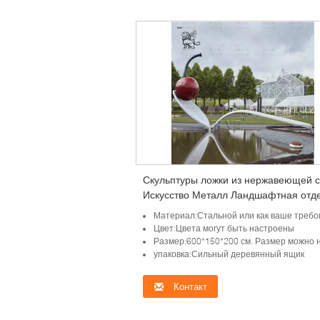
Скульптуры ложки из нержавеющей с
Искусство Металл Ландшафтная отд
Черешнистая статуя Большой разме
Материал:Стальной или как ваше требо
Внешний квадрат Декоративный
Цвет:Цвета могут быть настроены
Размер:600*150*200 см. Размер можно наст
упаковка:Сильный деревянный ящик
Контакт