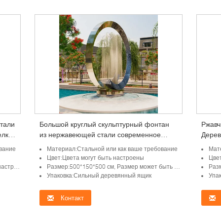
тали
Большой круглый скульптурный фонтан
Ржавч
елка
из нержавеющей стали современное
Дерев
р
искусство абстрактная статуя на заказ
Совре
вание
Материал:Стальной или как ваше требование
Мат
Наружный бассейн
улице
Цвет:Цвета могут быть настроены
Цве
роить
Размер:500*150*500 см, Размер может быть настроен
Разм
Упаковка:Сильный деревянный ящик
Упа
Контакт