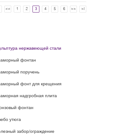
<
<<
1
2
3
4
5
6
>>
>|
ульптура нержавеющей стали
аморный фонтан
аморный поручень
аморный фонт для крещения
аморная надгробная плита
онзовый фонтан
зебо утюга
лезный забор/ограждение