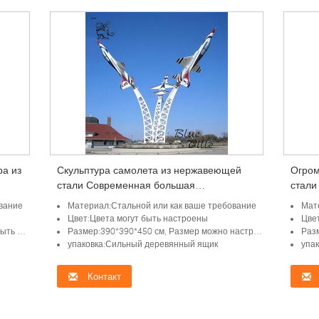
ра из
Скульптура самолета из нержавеющей
Огром
стали Современная большая
стали
ый
металлическая статуя самолета
Будущ
вание
Материал:Стальной или как ваше требование
Мат
Наружная площадка Skyplaza
стату
Цвет:Цвета могут быть настроены
Цве
Боль
троен
Размер:390*390*450 см, Размер можно настроить
Разм
упаковка:Сильный деревянный ящик
упа
Контакт