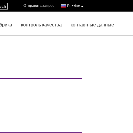
Отправить запрос
|
Russian
rch
брика
контроль качества
контактные данные