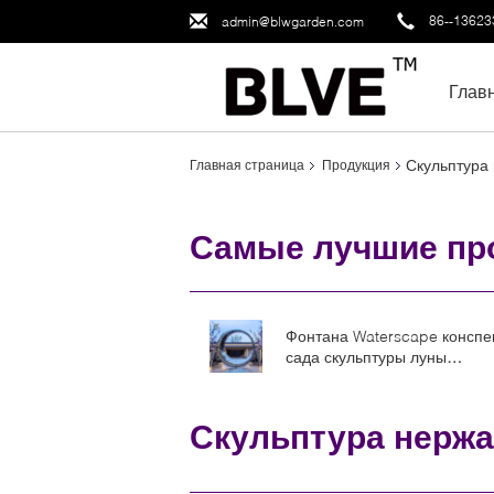
86--1362
admin@blwgarden.com
Глав
Скульптура
Главная страница
Продукция
Самые лучшие пр
Фонтана Waterscape конспе
сада скульптуры луны
нержавеющей стали украше
большого кругового на откр
воздухе
Скульптура нерж