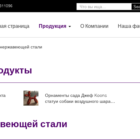
3311096
Sea
ная страница
Продукция
О Компании
Наша фа
 нержавеющей стали
одукты
кта
Орнаменты сада Джеф Koons
статуи собаки воздушного шара
ние
нержавеющей стали
ытом
современным красным
отполированные зеркалом
авеющей стали