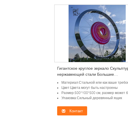
Гигантское круглое зеркало Скульпту
нержавеющей стали Большие
достопримечательности светодиодн
Материал:Стальной или как ваше требо
красочный свет Наружные настройки
Цвет:Цвета могут быть настроены
Размер:500*100*500 см, размер может быть нас
Упаковка:Сильный деревянный ящик
Контакт