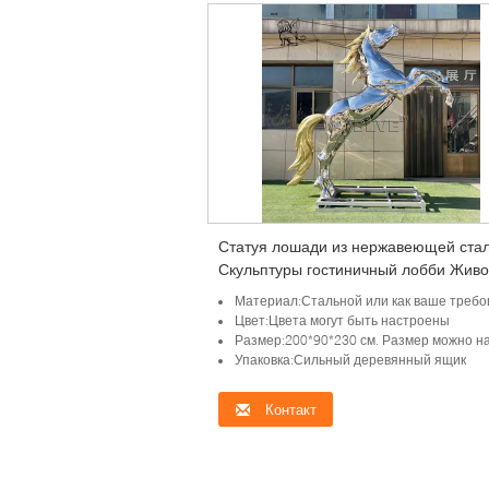
Статуя лошади из нержавеющей ста
Скульптуры гостиничный лобби Жив
размер Металлическая скульптура
Материал:Стальной или как ваше требо
Искусство Зеркало Полированный
Цвет:Цвета могут быть настроены
открытый сад
Размер:200*90*230 см. Размер можно наст
Упаковка:Сильный деревянный ящик
Контакт